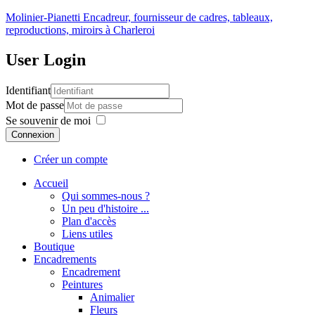
Molinier-Pianetti
Encadreur, fournisseur de cadres, tableaux,
reproductions, miroirs à Charleroi
User
Login
Identifiant
Mot de passe
Se souvenir de moi
Connexion
Créer un compte
Accueil
Qui sommes-nous ?
Un peu d'histoire ...
Plan d'accès
Liens utiles
Boutique
Encadrements
Encadrement
Peintures
Animalier
Fleurs