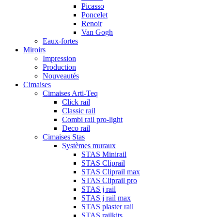
Picasso
Poncelet
Renoir
Van Gogh
Eaux-fortes
Miroirs
Impression
Production
Nouveautés
Cimaises
Cimaises Arti-Teq
Click rail
Classic rail
Combi rail pro-light
Deco rail
Cimaises Stas
Systèmes muraux
STAS Minirail
STAS Cliprail
STAS Cliprail max
STAS Cliprail pro
STAS j rail
STAS j rail max
STAS plaster rail
STAS railkits