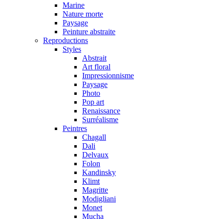
Marine
Nature morte
Paysage
Peinture abstraite
Reproductions
Styles
Abstrait
Art floral
Impressionnisme
Paysage
Photo
Pop art
Renaissance
Surréalisme
Peintres
Chagall
Dali
Delvaux
Folon
Kandinsky
Klimt
Magritte
Modigliani
Monet
Mucha