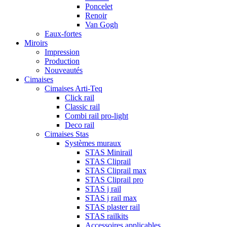
Poncelet
Renoir
Van Gogh
Eaux-fortes
Miroirs
Impression
Production
Nouveautés
Cimaises
Cimaises Arti-Teq
Click rail
Classic rail
Combi rail pro-light
Deco rail
Cimaises Stas
Systèmes muraux
STAS Minirail
STAS Cliprail
STAS Cliprail max
STAS Cliprail pro
STAS j rail
STAS j rail max
STAS plaster rail
STAS railkits
Accessoires applicables