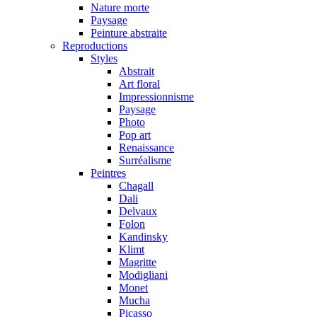
Nature morte
Paysage
Peinture abstraite
Reproductions
Styles
Abstrait
Art floral
Impressionnisme
Paysage
Photo
Pop art
Renaissance
Surréalisme
Peintres
Chagall
Dali
Delvaux
Folon
Kandinsky
Klimt
Magritte
Modigliani
Monet
Mucha
Picasso