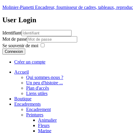
Molinier-Pianetti
Encadreur, fournisseur de cadres, tableaux, reproduc
User
Login
Identifiant
Mot de passe
Se souvenir de moi
Connexion
Créer un compte
Accueil
Qui sommes-nous ?
Un peu d'histoire ...
Plan d'accès
Liens utiles
Boutique
Encadrements
Encadrement
Peintures
Animalier
Fleurs
Marine