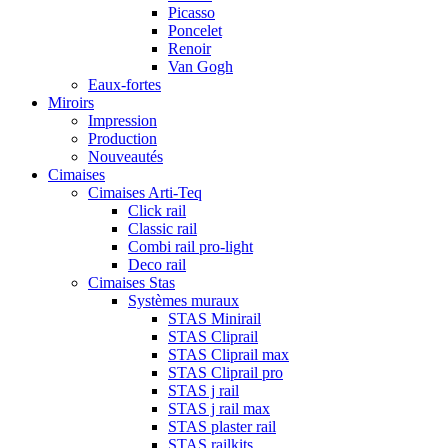
Picasso
Poncelet
Renoir
Van Gogh
Eaux-fortes
Miroirs
Impression
Production
Nouveautés
Cimaises
Cimaises Arti-Teq
Click rail
Classic rail
Combi rail pro-light
Deco rail
Cimaises Stas
Systèmes muraux
STAS Minirail
STAS Cliprail
STAS Cliprail max
STAS Cliprail pro
STAS j rail
STAS j rail max
STAS plaster rail
STAS railkits