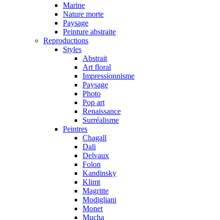
Marine
Nature morte
Paysage
Peinture abstraite
Reproductions
Styles
Abstrait
Art floral
Impressionnisme
Paysage
Photo
Pop art
Renaissance
Surréalisme
Peintres
Chagall
Dali
Delvaux
Folon
Kandinsky
Klimt
Magritte
Modigliani
Monet
Mucha