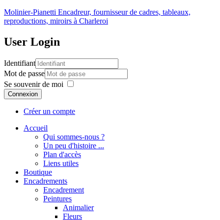
Molinier-Pianetti
Encadreur, fournisseur de cadres, tableaux,
reproductions, miroirs à Charleroi
User
Login
Identifiant
Mot de passe
Se souvenir de moi
Connexion
Créer un compte
Accueil
Qui sommes-nous ?
Un peu d'histoire ...
Plan d'accès
Liens utiles
Boutique
Encadrements
Encadrement
Peintures
Animalier
Fleurs