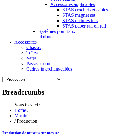
Accessoires applicables
STAS crochets et câbles
STAS magnet set
STAS pictures hits
STAS paper rail on rail
Systèmes pour faux-
plafond
Accessoires
Châssis
Toîles
Verre
Passe-partout
Cadres interchangeables
Breadcrumbs
Vous êtes ici :
Home
/
Miroirs
/
Production
Production de miroirs sur mesure