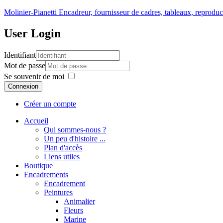
Molinier-Pianetti
Encadreur, fournisseur de cadres, tableaux, reproduc
User
Login
Identifiant
Mot de passe
Se souvenir de moi
Connexion
Créer un compte
Accueil
Qui sommes-nous ?
Un peu d'histoire ...
Plan d'accès
Liens utiles
Boutique
Encadrements
Encadrement
Peintures
Animalier
Fleurs
Marine