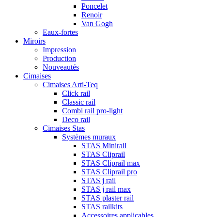
Poncelet
Renoir
Van Gogh
Eaux-fortes
Miroirs
Impression
Production
Nouveautés
Cimaises
Cimaises Arti-Teq
Click rail
Classic rail
Combi rail pro-light
Deco rail
Cimaises Stas
Systèmes muraux
STAS Minirail
STAS Cliprail
STAS Cliprail max
STAS Cliprail pro
STAS j rail
STAS j rail max
STAS plaster rail
STAS railkits
Accessoires applicables