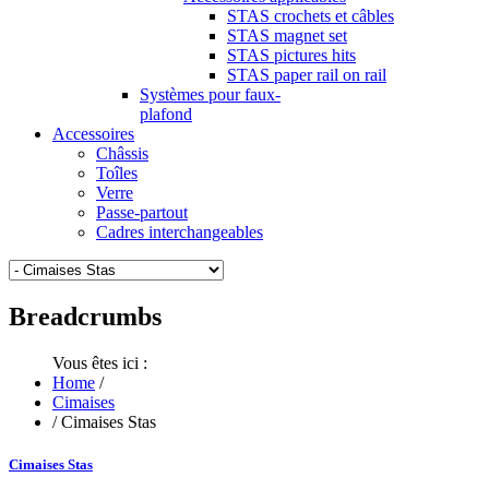
STAS crochets et câbles
STAS magnet set
STAS pictures hits
STAS paper rail on rail
Systèmes pour faux-
plafond
Accessoires
Châssis
Toîles
Verre
Passe-partout
Cadres interchangeables
Breadcrumbs
Vous êtes ici :
Home
/
Cimaises
/
Cimaises Stas
Cimaises Stas