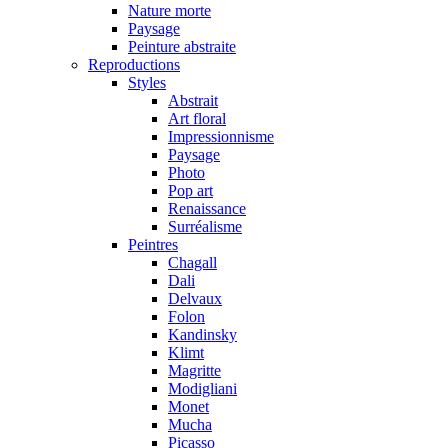
Nature morte
Paysage
Peinture abstraite
Reproductions
Styles
Abstrait
Art floral
Impressionnisme
Paysage
Photo
Pop art
Renaissance
Surréalisme
Peintres
Chagall
Dali
Delvaux
Folon
Kandinsky
Klimt
Magritte
Modigliani
Monet
Mucha
Picasso