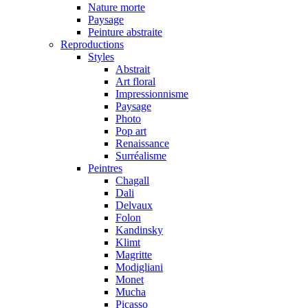
Nature morte
Paysage
Peinture abstraite
Reproductions
Styles
Abstrait
Art floral
Impressionnisme
Paysage
Photo
Pop art
Renaissance
Surréalisme
Peintres
Chagall
Dali
Delvaux
Folon
Kandinsky
Klimt
Magritte
Modigliani
Monet
Mucha
Picasso