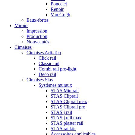
Poncelet
Renoir
Van Gogh
Eaux-fortes
Miroirs
Impression
Production
Nouveautés
Cimaises
Cimaises Arti-Teq
Click rail
Classic rail
Combi rail pro-light
Deco rail
Cimaises Stas
Systèmes muraux
STAS Minirail
STAS Cliprail
STAS Cliprail max
STAS Cliprail pro
STAS j rail
STAS j rail max
STAS plaster rail
STAS railkits
Accessoires applicables