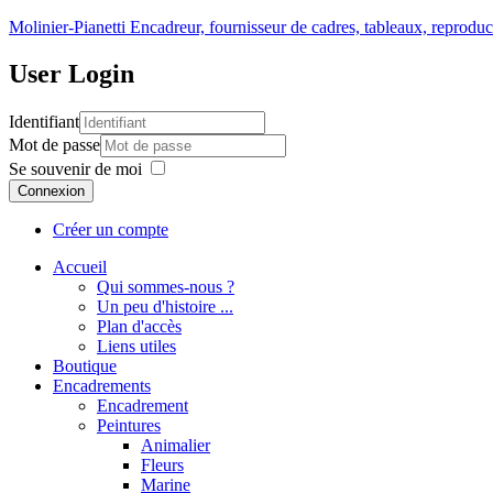
Molinier-Pianetti
Encadreur, fournisseur de cadres, tableaux, reproduc
User
Login
Identifiant
Mot de passe
Se souvenir de moi
Connexion
Créer un compte
Accueil
Qui sommes-nous ?
Un peu d'histoire ...
Plan d'accès
Liens utiles
Boutique
Encadrements
Encadrement
Peintures
Animalier
Fleurs
Marine