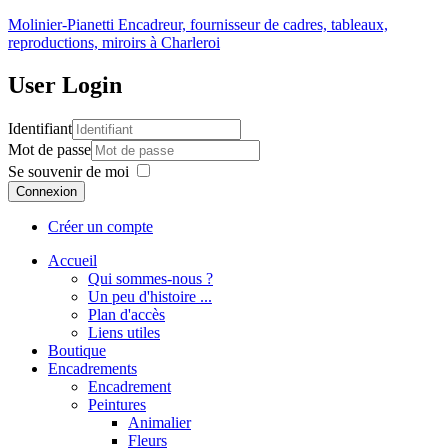
Molinier-Pianetti
Encadreur, fournisseur de cadres, tableaux,
reproductions, miroirs à Charleroi
User
Login
Identifiant
Mot de passe
Se souvenir de moi
Connexion
Créer un compte
Accueil
Qui sommes-nous ?
Un peu d'histoire ...
Plan d'accès
Liens utiles
Boutique
Encadrements
Encadrement
Peintures
Animalier
Fleurs