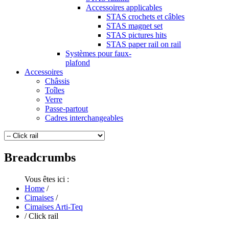
Accessoires applicables
STAS crochets et câbles
STAS magnet set
STAS pictures hits
STAS paper rail on rail
Systèmes pour faux-
plafond
Accessoires
Châssis
Toîles
Verre
Passe-partout
Cadres interchangeables
Breadcrumbs
Vous êtes ici :
Home
/
Cimaises
/
Cimaises Arti-Teq
/
Click rail