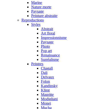
Marine
Nature morte
Paysage
Peinture abstraite
Reproductions
Styles
Abstrait
Art floral
Impressionnisme
Paysage
Photo
Pop art
Renaissance
Surréalisme
Peintres
Chagall
Dali
Delvaux
Folon
Kandinsky
Klimt
Magritte
Modigliani
Monet
Mucha