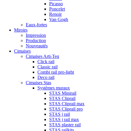
Picasso
Poncelet
Renoir
Van Gogh
Eaux-fortes
Miroirs
Impression
Production
Nouveautés
Cimaises
Cimaises Arti-Teq
Click rail
Classic rail
Combi rail pro-light
Deco rail
Cimaises Stas
Systèmes muraux
STAS Minirail
STAS Cliprail
STAS Cliprail max
STAS Cliprail pro
STAS j rail
STAS j rail max
STAS plaster rail
STAS railkits