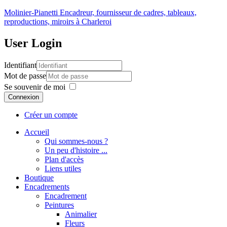
Molinier-Pianetti
Encadreur, fournisseur de cadres, tableaux,
reproductions, miroirs à Charleroi
User
Login
Identifiant
Mot de passe
Se souvenir de moi
Connexion
Créer un compte
Accueil
Qui sommes-nous ?
Un peu d'histoire ...
Plan d'accès
Liens utiles
Boutique
Encadrements
Encadrement
Peintures
Animalier
Fleurs