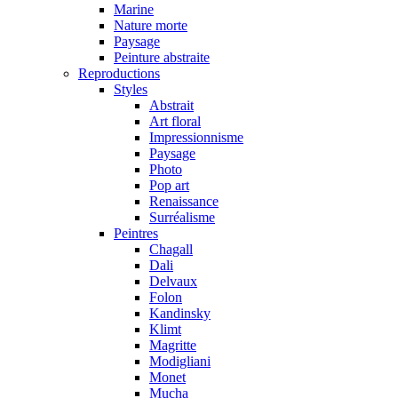
Marine
Nature morte
Paysage
Peinture abstraite
Reproductions
Styles
Abstrait
Art floral
Impressionnisme
Paysage
Photo
Pop art
Renaissance
Surréalisme
Peintres
Chagall
Dali
Delvaux
Folon
Kandinsky
Klimt
Magritte
Modigliani
Monet
Mucha