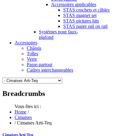
Accessoires applicables
STAS crochets et câbles
STAS magnet set
STAS pictures hits
STAS paper rail on rail
Systèmes pour faux-
plafond
Accessoires
Châssis
Toîles
Verre
Passe-partout
Cadres interchangeables
Breadcrumbs
Vous êtes ici :
Home
/
Cimaises
/
Cimaises Arti-Teq
Cimaises Arti-Teq