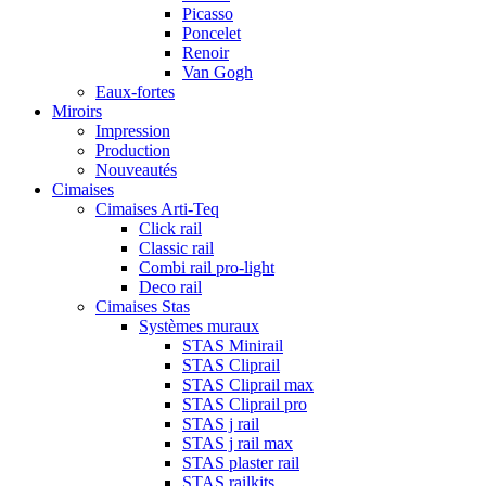
Picasso
Poncelet
Renoir
Van Gogh
Eaux-fortes
Miroirs
Impression
Production
Nouveautés
Cimaises
Cimaises Arti-Teq
Click rail
Classic rail
Combi rail pro-light
Deco rail
Cimaises Stas
Systèmes muraux
STAS Minirail
STAS Cliprail
STAS Cliprail max
STAS Cliprail pro
STAS j rail
STAS j rail max
STAS plaster rail
STAS railkits